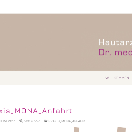
ZUM INHALT SPR
richson
WILLKOMMEN
xis_MONA_Anfahrt
 JUNI 2017
500 × 557
PRAXIS_MONA_ANFAHRT