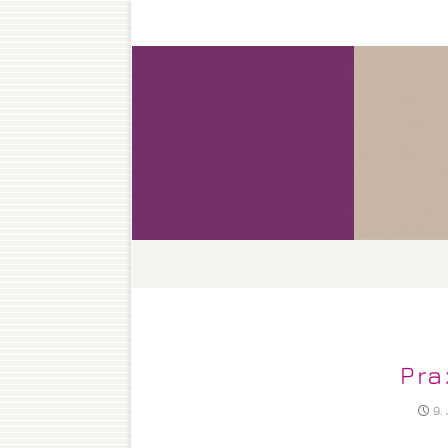
Hautarztpraxis Dr. med. Eva Fried
Pra
9.