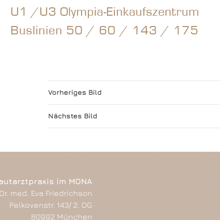
Vorheriges Bild
Nächstes Bild
autarztpraxis im MONA
Dr. med. Eva Friedrichson
Pelkovenstr. 143/ 2. OG
80992 München